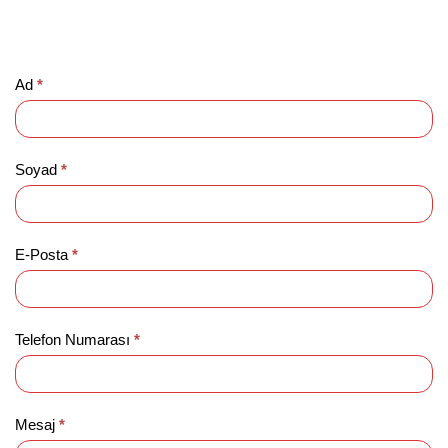
ihtiyacınız varsa lütfen bizimle iletişime geçin. Size en iyi
şekilde destek olmaktan mutluluk duyarız.
Teklif
Ad
*
Al
Soyad
*
E-Posta
*
Telefon Numarası
*
Mesaj
*