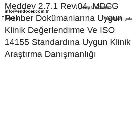
Meddev 2.7.1 Rev.04, MDCG
Çözüm Ortaklarımız
info@endocer.com.tr
Rehber Dokümanlarına Uygun
Menu
Sertifika Sorgula
Klinik Değerlendirme Ve ISO
14155 Standardına Uygun Klinik
Araştırma Danışmanlığı